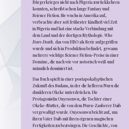
Bürgerkrieges nicht nach Nigeria zurückkehren
konnten, schreibt schon lange Fantasy und
Science Fiction. Sie wuchs in Amerika auf,
verbrachte aber seit frühester Kindheit viel Zeit
in Nigeria und hat eine starke Verbindung mit
dem Land und der dortigen Mythologie.
Who
Fears Death,
das von HBO als Serie aufgegriffen
wurde und sich in Produktion befindet
,
gewann
mehrere wichtige Science Fiction-Preise in einer
Domäne, die nach wie vor notorisch weiß und
männlich dominiert ist.
Das Buch spielt in einer postapokalyptischen
Zukunft des Sudans, in der die helleren Nuru die
dunkleren Okeke unterdrücken. Die
Protagonistin Onyesonwu, die Tochter einer
Okeke-Mutter, die von dem Nuru-Zauberer Daib
vergewaltigt wurde. Onyesonwu bricht auf, um
ihren Vater Daib mit ihren eigenen magischen
Fertigkeiten zu bezwingen. Die Geschichte, von