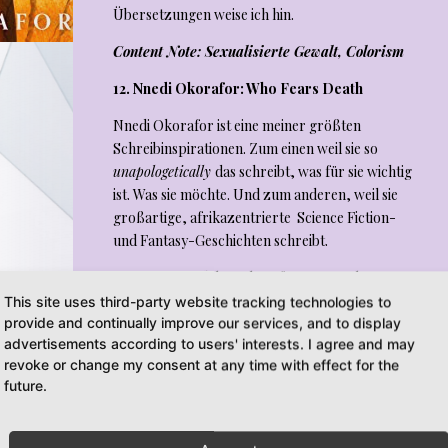
Übersetzungen weise ich hin.
Content Note:
Sexualisierte Gewalt, Colorism
12. Nnedi Okorafor: Who Fears Death
Nnedi Okorafor ist eine meiner größten
Schreibinspirationen. Zum einen weil sie so
unapologetically
das schreibt, was für sie wichtig
ist. Was sie möchte. Und zum anderen, weil sie
großartige, afrikazentrierte Science Fiction-
und Fantasy-Geschichten schreibt.
Genauso wie ich hat Okorafur es satt, dass
Afrika-zentrierte Geschichten oft aus westlich-
This site uses third-party website tracking technologies to
zentrierten Kontexten heraus geschrieben wird;
provide and continually improve our services, and to display
advertisements according to users' interests. I agree and may
dass nicht unterschieden wird zwischen
revoke or change my consent at any time with effect for the
verschiedenen afrikanischen Ländern und
future.
Traditionen, wenn es um Geschichten aus der
(Schwarzen) Diaspora geht. Gleichzeitig ist ihr,
wie auch mir, bewusst, wie essentiell eine