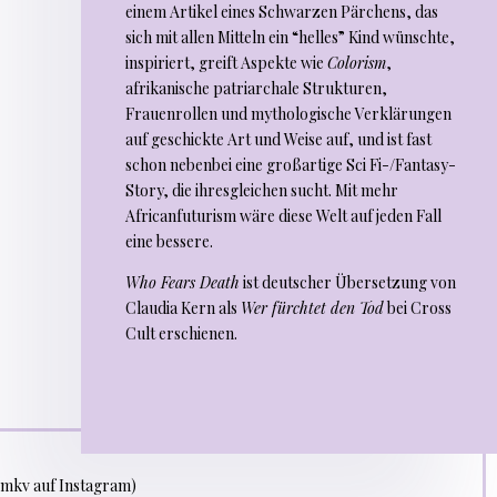
einem Artikel eines Schwarzen Pärchens, das
sich mit allen Mitteln ein “helles” Kind wünschte,
inspiriert, greift Aspekte wie
Colorism
,
afrikanische patriarchale Strukturen,
Frauenrollen und mythologische Verklärungen
auf geschickte Art und Weise auf, und ist fast
schon nebenbei eine großartige Sci Fi-/Fantasy-
Story, die ihresgleichen sucht. Mit mehr
Africanfuturism wäre diese Welt auf jeden Fall
eine bessere.
Who Fears Death
ist deutscher Übersetzung von
Claudia Kern als
Wer fürchtet den Tod
bei Cross
Cult erschienen.
kv auf Instagram)