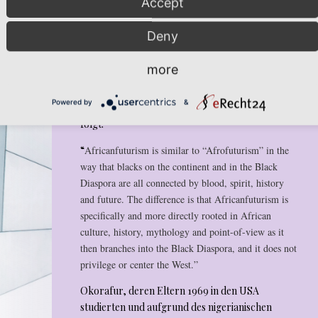
Accept
panafrikanische Solidarisierung aus
afrikanischer Perspektive ist. Ihr Schreiben
Deny
versucht eine Brücke zu Schlagen, indem sie
Africanfuturism
als Grundsatz anwendet. In
more
ihrem
Blog
beschreibt sie den Unterschied
zwischen
Africanfuturism
und
Afrofuturism
Powered by
&
(einem Label, das sie für ihre Bücher ablehnt) wie
folgt:
“
Africanfuturism is similar to “Afrofuturism” in the
way that blacks on the continent and in the Black
Diaspora are all connected by blood, spirit, history
and future. The difference is that Africanfuturism is
specifically and more directly rooted in African
culture, history, mythology and point-of-view as it
then branches into the Black Diaspora, and it does not
privilege or center the West.”
Okorafur, deren Eltern 1969 in den USA
studierten und aufgrund des nigerianischen