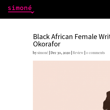
Black African Female Wri
Okorafor
by
simoné
|
Dec 30, 2020
|
Review
|
0 comments