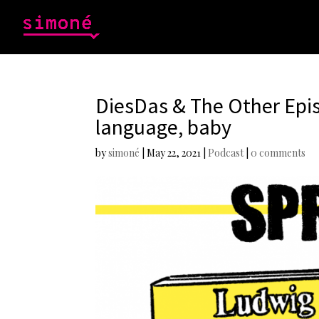
DiesDas & The Other Epi
language, baby
by
simoné
|
May 22, 2021
|
Podcast
|
0 comments