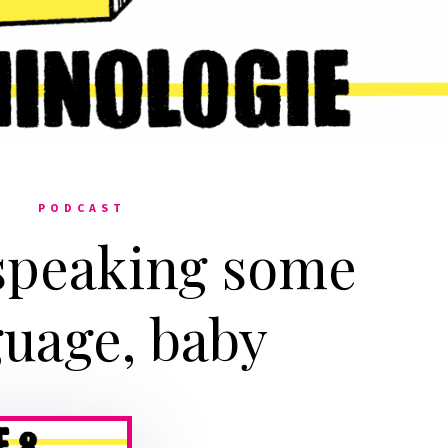
PODCAST
speaking some
guage, baby