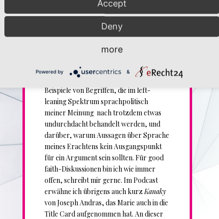
endlich
Staffel 2 von DiesDas & The
Accept
Other
, und zwar mit einem Thema, das
etwas umstritten ist: Sprache bzw.
Deny
Sprachpolitik. Ich spreche darüber,
warum das Thema gerade jetzt relevant
more
ist, warum gendergerechte und
diskriminierungssensible Sprache für
Powered by
&
mich nicht Verhandlungssache sind, über
Beispiele von Begriffen, die im left-
leaning Spektrum sprachpolitisch
meiner Meinung nach trotzdem etwas
undurchdacht behandelt werden, und
darüber, warum Aussagen über Sprache
meines Erachtens kein Ausgangspunkt
für ein Argument sein sollten. Für good
faith-Diskussionen bin ich wie immer
offen, schreibt mir gerne. Im Podcast
erwähne ich übrigens auch kurz
Kanaky
von Joseph Andras, das Marie auch in die
Title Card aufgenommen hat. An dieser