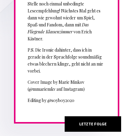
Stelle noch einmal unbedingte
Leseempfehlung! Nächstes Mal geht es
dann wie gewohnt wieder um Spiel,
Spaß und Fandom, dann mit
Das
Fliegende Klassenzimmer
von Erich
Kästner.
P.S. Die Ironie dahinter, dass ich in
gerade in der Sprachfolge soundmäßig
etwas blechern klinge, geht nicht an mir
vorbei.
Cover Image by Marie Minkov
(@mmariemkv auf Instagram)
Editing by @s0yb0y2020
LETZTE FOLGE