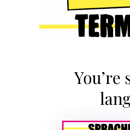
You’re 
lan