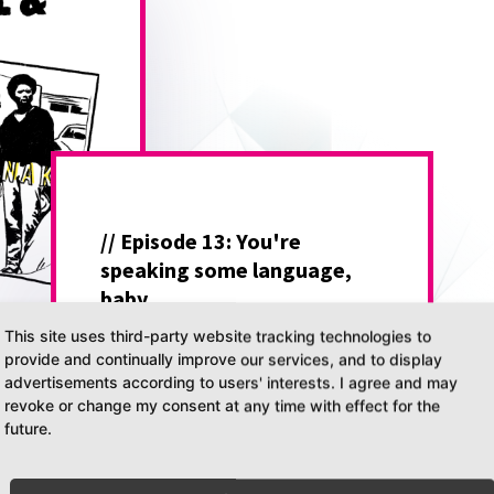
// Episode 13: You're
speaking some language,
baby
//DiesDas & The Other is a podcast about
This site uses third-party website tracking technologies to
provide and continually improve our services, and to display
all the weird things I obsess over.
advertisements according to users' interests. I agree and may
CN: Besprechung rassistischen und
revoke or change my consent at any time with effect for the
sexistischen Sprachgebrauchs
future.
Eine Weile ist es her, aber nun startet