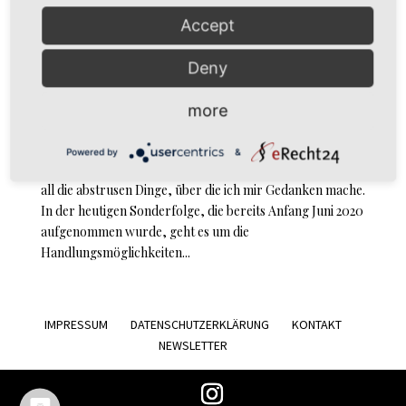
Accept
Deny
DiesDas & The Other Episode 8 (Spezialfolge):
Antirassismus
by
simoné
|
Jun 23, 2020
|
Podcast
more
Podcast Antirassismus // Episode 8:
Powered by
&
Antirassismus//DiesDas & The Other ist ein Podcast über
all die abstrusen Dinge, über die ich mir Gedanken mache.
In der heutigen Sonderfolge, die bereits Anfang Juni 2020
aufgenommen wurde, geht es um die
Handlungsmöglichkeiten...
IMPRESSUM
DATENSCHUTZERKLÄRUNG
KONTAKT
NEWSLETTER