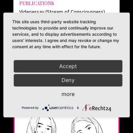
PUBLICATIONS
Videoessay (Stream of Consciousness)
Queer and BIPOC Representation in
This site uses third-party website tracking
AnimeDie meisten Menschen, die mich
technologies to provide and continually improve our
kennen, haben genauso sehr Probleme
services, and to display advertisements according to
meine Interessen einzuordnen wie die
users' interests. I agree and may revoke or change my
Algorithmen auf den gängigen
consent at any time with effect for the future.
Internetplattformen, changieren sie doch
nach Lust und...
Accept
read more
Deny
more
Powered by
&