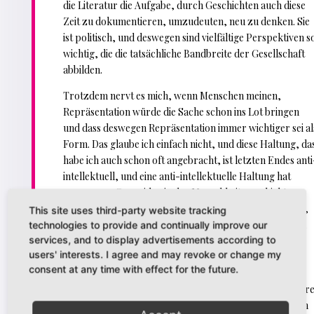
die Literatur die Aufgabe, durch Geschichten auch diese
Zeit zu dokumentieren, umzudeuten, neu zu denken. Sie
ist politisch, und deswegen sind vielfältige Perspektiven s
wichtig, die die tatsächliche Bandbreite der Gesellschaft
abbilden.
Trotzdem nervt es mich, wenn Menschen meinen,
Repräsentation würde die Sache schon ins Lot bringen
und dass deswegen Repräsentation immer wichtiger sei al
Form. Das glaube ich einfach nicht, und diese Haltung, da
habe ich auch schon oft angebracht, ist letzten Endes anti
intellektuell, und eine anti-intellektuelle Haltung hat
genauso zu Genoziden in der Menschheitsgeschichte
geführt wie eine, die sich gegen Menschen ohne Bildung,
This site uses third-party website tracking
ohne jegliches Kapital richtet. An bloßer Repräsentation
technologies to provide and continually improve our
services, and to display advertisements according to
ist auch auszusetzen, dass es einen Personenkult, einen
users' interests. I agree and may revoke or change my
Celebrity-Kult begünstigt, dass es dann wirklich eher
consent at any time with effect for the future.
darum geht, die eigene Sprache mehr zu policen als das
eigene Verhalten. Und unsere Schreib-Celebrities, unser
Repräsentations-Celebrities, verhelfen in den wenigsten