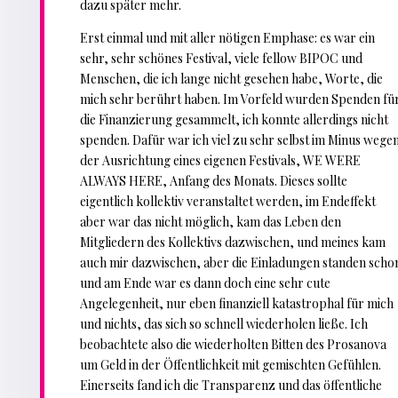
dazu später mehr.
Erst einmal und mit aller nötigen Emphase: es war ein
sehr, sehr schönes Festival, viele fellow BIPOC und
Menschen, die ich lange nicht gesehen habe, Worte, die
mich sehr berührt haben. Im Vorfeld wurden Spenden fü
die Finanzierung gesammelt, ich konnte allerdings nicht
spenden. Dafür war ich viel zu sehr selbst im Minus wege
der Ausrichtung eines eigenen Festivals, WE WERE
ALWAYS HERE, Anfang des Monats. Dieses sollte
eigentlich kollektiv veranstaltet werden, im Endeffekt
aber war das nicht möglich, kam das Leben den
Mitgliedern des Kollektivs dazwischen, und meines kam
auch mir dazwischen, aber die Einladungen standen scho
und am Ende war es dann doch eine sehr cute
Angelegenheit, nur eben finanziell katastrophal für mich
und nichts, das sich so schnell wiederholen ließe. Ich
beobachtete also die wiederholten Bitten des Prosanova
um Geld in der Öffentlichkeit mit gemischten Gefühlen.
Einerseits fand ich die Transparenz und das öffentliche