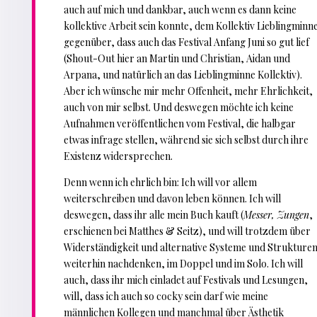
auch auf mich und dankbar, auch wenn es dann keine
kollektive Arbeit sein konnte, dem Kollektiv Lieblingminn
gegenüber, dass auch das Festival Anfang Juni so gut lief
(Shout-Out hier an Martin und Christian, Aidan und
Arpana, und natürlich an das Lieblingminne Kollektiv).
Aber ich wünsche mir mehr Offenheit, mehr Ehrlichkeit,
auch von mir selbst. Und deswegen möchte ich keine
Aufnahmen veröffentlichen vom Festival, die halbgar
etwas infrage stellen, während sie sich selbst durch ihre
Existenz widersprechen.
Denn wenn ich ehrlich bin: Ich will vor allem
weiterschreiben und davon leben können. Ich will
deswegen, dass ihr alle mein Buch kauft (
Messer, Zungen
,
erschienen bei Matthes & Seitz), und will trotzdem über
Widerständigkeit und alternative Systeme und Strukture
weiterhin nachdenken, im Doppel und im Solo. Ich will
auch, dass ihr mich einladet auf Festivals und Lesungen,
will, dass ich auch so cocky sein darf wie meine
männlichen Kollegen und manchmal über Ästhetik