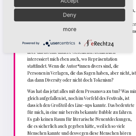
Accept
Fällen anderen zu mehr Sichtbarkeit, und sind
naturgemäß wenige. Es gibt kein großes Interesse daran,
Deny
zu viele andere in denselben „Stand“ zu haben, und
letzten Endes zeigt sich das auch in der Verehrung einige
more
weniger Größen und Beispiele widerständigen Schreiben
in der Geschichte. Und selbst unsere besten kaufen für
Powered by
&
hunderte Euro Tickets für amerikanische Popgrößen,
aber das ist eine andere Geschichte. Schließlich
interessiert mich eben auch, wo Repräsentation
stattfindet. Wenn die Autor*innen divers sind, die
Personen in Verlagen, die das Sagen haben, aber nicht, is
das dann Diversity oder nicht doch Tokenism?
Was hat das jetzt alles mit dem Prosanova zu tun? Was mi
gleich aufgefallen ist, noch im Vorfeld des Festivals, ist
dass ich den Großteil des Line-ups kannte. Das bedeutete
für mich, in eine mir bereits bekannte Bubble zu fahren.
Es gab keinen Raum für literarische Neuentdeckungen,
die es sicherlich auch gegeben hätte, weil ich so viele
Menschen kannte und deswegen diese Menschen hören