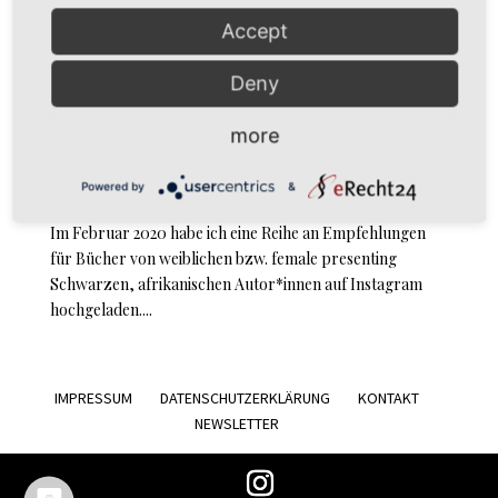
Accept
Deny
Black Female African Writers: “Bom Boy” von
Yewande Omotoso
by
simoné
|
Jul 20, 2020
|
Review
more
Review Yewande Omotoso: Bom Boy Letzter Beitrag
Powered by
&
Black Female African Writers // Black HERstory Month//
Im Februar 2020 habe ich eine Reihe an Empfehlungen
für Bücher von weiblichen bzw. female presenting
Schwarzen, afrikanischen Autor*innen auf Instagram
hochgeladen....
IMPRESSUM
DATENSCHUTZERKLÄRUNG
KONTAKT
NEWSLETTER