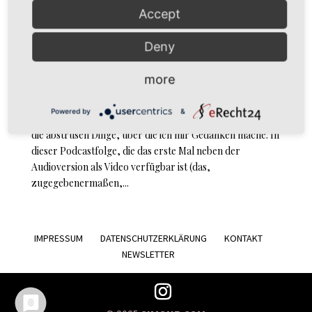
Accept
Deny
DiesDas & The Other Episode 10: Not Nabokov
by
simoné
|
Aug 17, 2020
|
Podcast
more
Podcast Not Nabokov // Episode 10: Not
Powered by
&
Nabokov//DiesDas & The Other ist ein Podcast über all
die abstrusen Dinge, über die ich mir Gedanken mache. In
dieser Podcastfolge, die das erste Mal neben der
Audioversion als Video verfügbar ist (das,
zugegebenermaßen,...
IMPRESSUM
DATENSCHUTZERKLÄRUNG
KONTAKT
NEWSLETTER